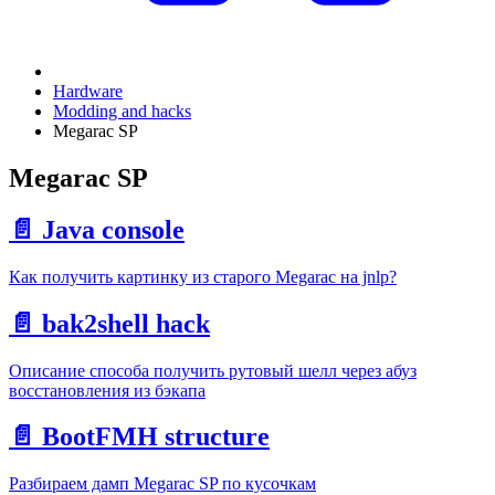
Hardware
Modding and hacks
Megarac SP
Megarac SP
📄️
Java console
Как получить картинку из старого Megarac на jnlp?
📄️
bak2shell hack
Описание способа получить рутовый шелл через абуз
восстановления из бэкапа
📄️
BootFMH structure
Разбираем дамп Megarac SP по кусочкам