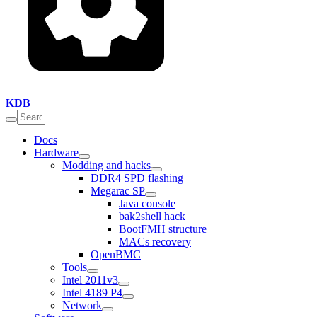
KDB
Docs
Hardware
Modding and hacks
DDR4 SPD flashing
Megarac SP
Java console
bak2shell hack
BootFMH structure
MACs recovery
OpenBMC
Tools
Intel 2011v3
Intel 4189 P4
Network