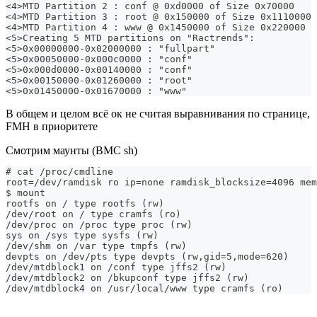
<4>MTD Partition 2 : conf @ 0xd0000 of Size 0x70000
<4>MTD Partition 3 : root @ 0x150000 of Size 0x1110000
<4>MTD Partition 4 : www @ 0x1450000 of Size 0x220000
<5>Creating 5 MTD partitions on "Ractrends":
<5>0x00000000-0x02000000 : "fullpart"
<5>0x00050000-0x000c0000 : "conf"
<5>0x000d0000-0x00140000 : "conf"
<5>0x00150000-0x01260000 : "root"
<5>0x01450000-0x01670000 : "www"
В общем и целом всё ок не считая выравнивания по странице,
FMH в приоритете
Смотрим маунты (BMC sh)
# cat /proc/cmdline
root=/dev/ramdisk ro ip=none ramdisk_blocksize=4096 mem
$ mount
rootfs on / type rootfs (rw)
/dev/root on / type cramfs (ro)
/dev/proc on /proc type proc (rw)
sys on /sys type sysfs (rw)
/dev/shm on /var type tmpfs (rw)
devpts on /dev/pts type devpts (rw,gid=5,mode=620)
/dev/mtdblock1 on /conf type jffs2 (rw)
/dev/mtdblock2 on /bkupconf type jffs2 (rw)
/dev/mtdblock4 on /usr/local/www type cramfs (ro)