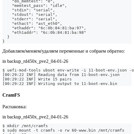
    "do_memtest": "0",
    "memtest_pass": "idle",
    "stdin": "serial",
    "stdout": "serial",
    "stderr": "serial",
    "ethact": "ast_eth0",
    "ethaddr": "6c:0b:84:81:ba:97",
    "eth1addr": "6c:0b:84:81:ba:98"
  }
}
Добавляем/меняем/удаляем переменные и собраем обратно:
in backup_rd450x_pve2_04-01-26
$ uefi-mod-tools uboot env-write -i 11-boot-env.json -o
[00:29:22 INF] Reading data from 11-boot-env.json
[00:29:22 INF] Write 15 pairs
[00:29:22 INF] Writing output to 11-boot-env.bin
CramFS
Распаковка:
in backup_rd450x_pve2_04-01-26
$ mkdir /mnt/cramfs
$ sudo mount -t cramfs -o rw 60-www.bin /mnt/cramfs