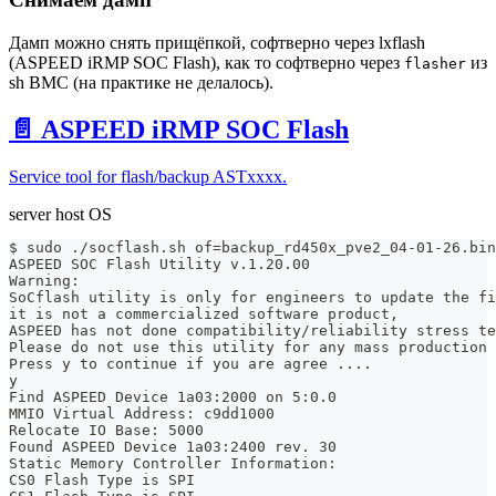
Дамп можно снять прищёпкой, софтверно через lxflash
(ASPEED iRMP SOC Flash), как то софтверно через
из
flasher
sh BMC (на практике не делалось).
📄️
ASPEED iRMP SOC Flash
Service tool for flash/backup ASTxxxx.
server host OS
$ sudo ./socflash.sh of=backup_rd450x_pve2_04-01-26.bin
ASPEED SOC Flash Utility v.1.20.00
Warning:
SoCflash utility is only for engineers to update the fi
it is not a commercialized software product,
ASPEED has not done compatibility/reliability stress te
Please do not use this utility for any mass production 
Press y to continue if you are agree ....
y
Find ASPEED Device 1a03:2000 on 5:0.0
MMIO Virtual Address: c9dd1000
Relocate IO Base: 5000
Found ASPEED Device 1a03:2400 rev. 30
Static Memory Controller Information:
CS0 Flash Type is SPI