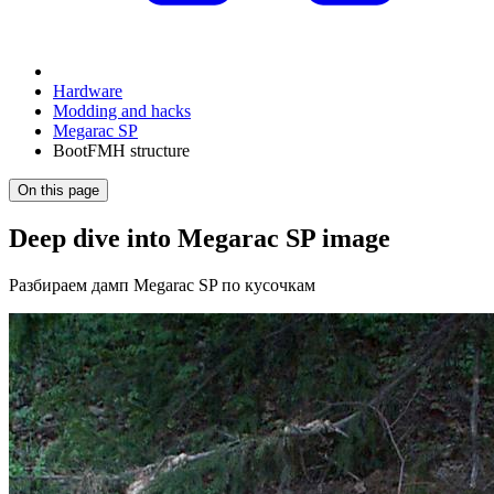
Hardware
Modding and hacks
Megarac SP
BootFMH structure
On this page
Deep dive into Megarac SP image
Разбираем дамп Megarac SP по кусочкам