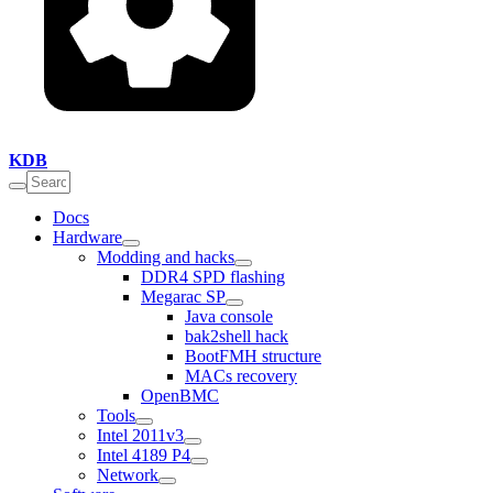
KDB
Docs
Hardware
Modding and hacks
DDR4 SPD flashing
Megarac SP
Java console
bak2shell hack
BootFMH structure
MACs recovery
OpenBMC
Tools
Intel 2011v3
Intel 4189 P4
Network