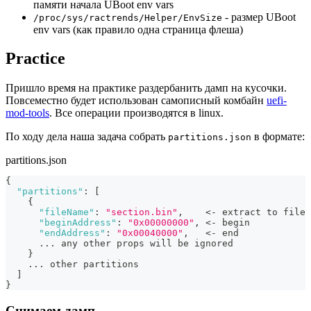
памяти начала UBoot env vars
- размер UBoot
/proc/sys/ractrends/Helper/EnvSize
env vars (как правило одна страница флеша)
Practice
Пришло время на практике раздербанить дамп на кусочки.
Повсеместно будет использован самописный комбайн
uefi-
mod-tools
. Все операции производятся в linux.
По ходу дела наша задача собрать
в формате:
partitions.json
partitions.json
{
"partitions"
:
[
{
"fileName"
:
"section.bin"
,
    <- extract to file
"beginAddress"
:
"0x00000000"
,
 <- begin
"endAddress"
:
"0x00040000"
,
   <- end
      ... any other props will be ignored
}
    ... other partitions
]
}
Снимаем дамп