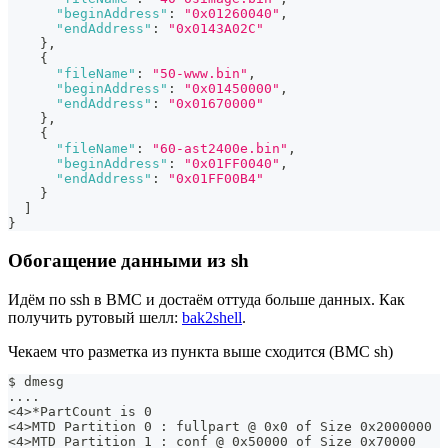
"beginAddress"
:
"0x01260040"
,
"endAddress"
:
"0x0143A02C"
}
,
{
"fileName"
:
"50-www.bin"
,
"beginAddress"
:
"0x01450000"
,
"endAddress"
:
"0x01670000"
}
,
{
"fileName"
:
"60-ast2400e.bin"
,
"beginAddress"
:
"0x01FF0040"
,
"endAddress"
:
"0x01FF00B4"
}
]
}
Обогащение данными из sh
Идём по ssh в BMC и достаём оттуда больше данных. Как
получить рутовый шелл:
bak2shell
.
Чекаем что разметка из пункта выше сходится (BMC sh)
$ dmesg
....
<4>*PartCount is 0
<4>MTD Partition 0 : fullpart @ 0x0 of Size 0x2000000
<4>MTD Partition 1 : conf @ 0x50000 of Size 0x70000