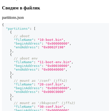
Сводим в файлик
partitions.json
{
"partitions"
:
[
{
// uboot
"fileName"
:
"10-boot.bin"
,
"beginAddress"
:
"0x00000000"
,
"endAddress"
:
"0x0002F198"
}
,
{
// uboot env
"fileName"
:
"11-boot-env.bin"
,
"beginAddress"
:
"0x00030000"
,
"endAddress"
:
"0x00040000"
,
}
,
{
// mount as '/conf' (jffs2)
"fileName"
:
"20-conf.bin"
,
"beginAddress"
:
"0x00050000"
,
"endAddress"
:
"0x000C0000"
}
,
{
// mount as '/bkupconf' (jffs2)
"fileName"
:
"30-conf.bin"
,
"beginAddress"
:
"0x000D0000"
,