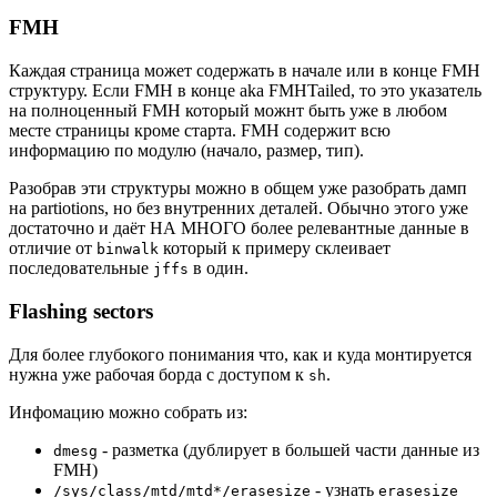
FMH
Каждая страница может содержать в начале или в конце FMH
структуру. Если FMH в конце aka FMHTailed, то это указатель
на полноценный FMH который можнт быть уже в любом
месте страницы кроме старта. FMH содержит всю
информацию по модулю (начало, размер, тип).
Разобрав эти структуры можно в общем уже разобрать дамп
на partiotions, но без внутренних деталей. Обычно этого уже
достаточно и даёт НА МНОГО более релевантные данные в
отличие от
который к примеру склеивает
binwalk
последовательные
в один.
jffs
Flashing sectors
Для более глубокого понимания что, как и куда монтируется
нужна уже рабочая борда с доступом к
.
sh
Инфомацию можно собрать из:
- разметка (дублирует в большей части данные из
dmesg
FMH)
- узнать
/sys/class/mtd/mtd*/erasesize
erasesize