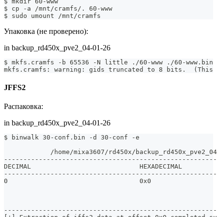
$ mkdir 60-www
$ cp -a /mnt/cramfs/. 60-www
$ sudo umount /mnt/cramfs
Упаковка (не проверено):
in backup_rd450x_pve2_04-01-26
$ mkfs.cramfs -b 65536 -N little ./60-www ./60-www.bin
mkfs.cramfs: warning: gids truncated to 8 bits.  (This 
JFFS2
Распаковка:
in backup_rd450x_pve2_04-01-26
$ binwalk 30-conf.bin -d 30-conf -e
            /home/mixa3607/rd450x/backup_rd450x_pve2_04
-------------------------------------------------------
DECIMAL                            HEXADECIMAL         
-------------------------------------------------------
0                                  0x0                 
                                                       
                                                       
                                                       
-------------------------------------------------------