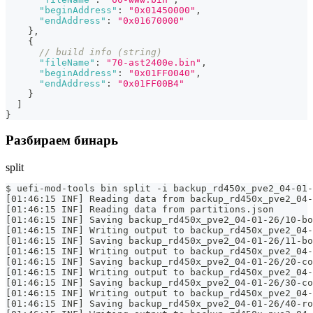
"beginAddress"
:
"0x01450000"
,
"endAddress"
:
"0x01670000"
}
,
{
// build info (string)
"fileName"
:
"70-ast2400e.bin"
,
"beginAddress"
:
"0x01FF0040"
,
"endAddress"
:
"0x01FF00B4"
}
]
}
Разбираем бинарь
split
$ uefi-mod-tools bin split -i backup_rd450x_pve2_04-01-
[01:46:15 INF] Reading data from backup_rd450x_pve2_04-
[01:46:15 INF] Reading data from partitions.json
[01:46:15 INF] Saving backup_rd450x_pve2_04-01-26/10-bo
[01:46:15 INF] Writing output to backup_rd450x_pve2_04-
[01:46:15 INF] Saving backup_rd450x_pve2_04-01-26/11-bo
[01:46:15 INF] Writing output to backup_rd450x_pve2_04-
[01:46:15 INF] Saving backup_rd450x_pve2_04-01-26/20-co
[01:46:15 INF] Writing output to backup_rd450x_pve2_04-
[01:46:15 INF] Saving backup_rd450x_pve2_04-01-26/30-co
[01:46:15 INF] Writing output to backup_rd450x_pve2_04-
[01:46:15 INF] Saving backup_rd450x_pve2_04-01-26/40-ro