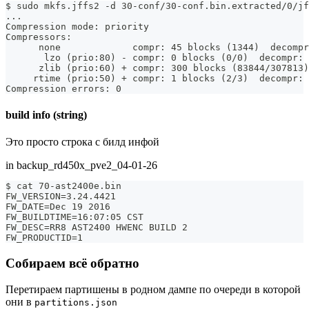
$ sudo mkfs.jffs2 -d 30-conf/30-conf.bin.extracted/0/jf
...
Compression mode: priority
Compressors:
      none             compr: 45 blocks (1344)  decompr
       lzo (prio:80) - compr: 0 blocks (0/0)  decompr: 
      zlib (prio:60) + compr: 300 blocks (83844/307813)
     rtime (prio:50) + compr: 1 blocks (2/3)  decompr: 
Compression errors: 0
build info (string)
Это просто строка с билд инфой
in backup_rd450x_pve2_04-01-26
$ cat 70-ast2400e.bin
FW_VERSION=3.24.4421
FW_DATE=Dec 19 2016
FW_BUILDTIME=16:07:05 CST
FW_DESC=RR8 AST2400 HWENC BUILD 2
FW_PRODUCTID=1
Собираем всё обратно
Перетираем партишены в родном дампе по очереди в которой
они в
partitions.json