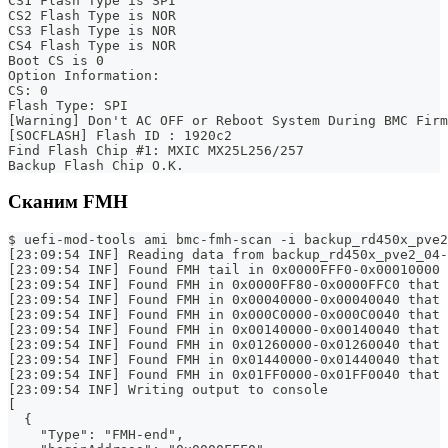
CS1 Flash Type is SPI
CS2 Flash Type is NOR
CS3 Flash Type is NOR
CS4 Flash Type is NOR
Boot CS is 0
Option Information:
CS: 0
Flash Type: SPI
[Warning] Don't AC OFF or Reboot System During BMC Firm
[SOCFLASH] Flash ID : 1920c2
Find Flash Chip #1: MXIC MX25L256/257
Backup Flash Chip O.K.
Сканим FMH
$ uefi-mod-tools ami bmc-fmh-scan -i backup_rd450x_pve2
[23:09:54 INF] Reading data from backup_rd450x_pve2_04-
[23:09:54 INF] Found FMH tail in 0x0000FFF0-0x00010000 
[23:09:54 INF] Found FMH in 0x0000FF80-0x0000FFC0 that 
[23:09:54 INF] Found FMH in 0x00040000-0x00040040 that 
[23:09:54 INF] Found FMH in 0x000C0000-0x000C0040 that 
[23:09:54 INF] Found FMH in 0x00140000-0x00140040 that 
[23:09:54 INF] Found FMH in 0x01260000-0x01260040 that 
[23:09:54 INF] Found FMH in 0x01440000-0x01440040 that 
[23:09:54 INF] Found FMH in 0x01FF0000-0x01FF0040 that 
[23:09:54 INF] Writing output to console
[
  {
    "Type": "FMH-end",