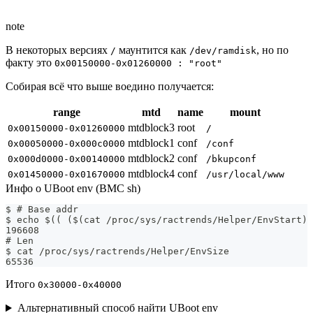
note
В некоторых версиях
маунтится как
, но по
/
/dev/ramdisk
факту это
0x00150000-0x01260000 : "root"
Собирая всё что выше воедино получается:
range
mtd
name
mount
mtdblock3
root
0x00150000-0x01260000
/
mtdblock1
conf
0x00050000-0x000c0000
/conf
mtdblock2
conf
0x000d0000-0x00140000
/bkupconf
mtdblock4
conf
0x01450000-0x01670000
/usr/local/www
Инфо о UBoot env (BMC sh)
$ # Base addr
$ echo $(( ($(cat /proc/sys/ractrends/Helper/EnvStart) 
196608
# Len
$ cat /proc/sys/ractrends/Helper/EnvSize
65536
Итого
0x30000-0x40000
Альтернативный способ найти UBoot env