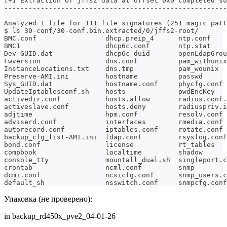
[+] Extraction of jffs2 data at offset 0x0 completed su
-------------------------------------------------------
Analyzed 1 file for 111 file signatures (251 magic patt
$ ls 30-conf/30-conf.bin.extracted/0/jffs2-root/
BMC.conf                 dhcp.preip_4      ntp.conf   
BMC1                     dhcp6c.conf       ntp.stat    
Dev_GUID.dat             dhcp6c_duid       openLdapGrou
Fwversion                dns.conf          pam_withunix
InstanceLocations.txt    dns.tmp           pam_wounix  
Preserve-AMI.ini         hostname          passwd      
Sys_GUID.dat             hostname.conf     phycfg.conf 
UpdateIptablesconf.sh    hosts             pwdEncKey   
activedir.conf           hosts.allow       radius.conf.
activeslave.conf         hosts.deny        radiuspriv.i
adjtime                  hpm.conf          resolv.conf 
adviserd.conf            interfaces        rmedia.conf 
autorecord.conf          iptables.conf     rotate.conf 
backup_cfg_list-AMI.ini  ldap.conf         rsyslog.conf
bond.conf                license           rt_tables   
compbook                 localtime         shadow      
console_tty              mountall_dual.sh  singleport.c
crontab                  ncml.conf         snmp
dcmi.conf                ncsicfg.conf      snmp_users.c
default_sh               nsswitch.conf     snmpcfg.conf
Упаковка (не проверено):
in backup_rd450x_pve2_04-01-26