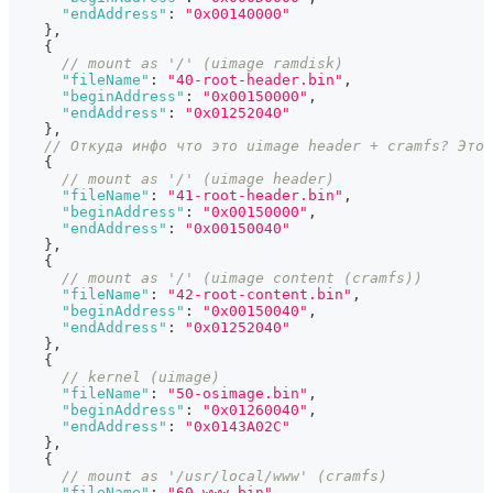
"endAddress"
:
"0x00140000"
}
,
{
// mount as '/' (uimage ramdisk)
"fileName"
:
"40-root-header.bin"
,
"beginAddress"
:
"0x00150000"
,
"endAddress"
:
"0x01252040"
}
,
// Откуда инфо что это uimage header + cramfs? Это 
{
// mount as '/' (uimage header)
"fileName"
:
"41-root-header.bin"
,
"beginAddress"
:
"0x00150000"
,
"endAddress"
:
"0x00150040"
}
,
{
// mount as '/' (uimage content (cramfs))
"fileName"
:
"42-root-content.bin"
,
"beginAddress"
:
"0x00150040"
,
"endAddress"
:
"0x01252040"
}
,
{
// kernel (uimage)
"fileName"
:
"50-osimage.bin"
,
"beginAddress"
:
"0x01260040"
,
"endAddress"
:
"0x0143A02C"
}
,
{
// mount as '/usr/local/www' (cramfs)
"fileName"
:
"60-www.bin"
,