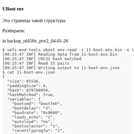
UBoot env
Это страница такой структуры
Разбираем:
in backup_rd450x_pve2_04-01-26
$ uefi-mod-tools uboot env-read -i 11-boot-env.bin -o 1
[00:25:47 INF] Reading data from 11-boot-env.bin
[00:25:47 INF] CRC32 hash matched
[00:25:47 INF] Read 15 pairs
[00:25:47 INF] Writing output to 11-boot-env.json
$ cat 11-boot-env.json
{
  "size": 65536,
  "paddingSize": 4,
  "hash": 879708050,
  "hashMatched": true,
  "variables": {
    "bootcmd": "bootfmh",
    "bootdelay": "3",
    "baudrate": "0x9600",
    "loads_echo": "1",
    "autoload": "no",
    "bootselector": "1",
    "recentlyprogfw": "1",