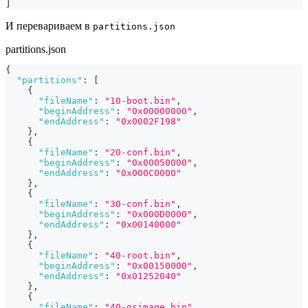
]
И перевариваем в
partitions.json
partitions.json
{
"partitions"
:
[
{
"fileName"
:
"10-boot.bin"
,
"beginAddress"
:
"0x00000000"
,
"endAddress"
:
"0x0002F198"
}
,
{
"fileName"
:
"20-conf.bin"
,
"beginAddress"
:
"0x00050000"
,
"endAddress"
:
"0x000C0000"
}
,
{
"fileName"
:
"30-conf.bin"
,
"beginAddress"
:
"0x000D0000"
,
"endAddress"
:
"0x00140000"
}
,
{
"fileName"
:
"40-root.bin"
,
"beginAddress"
:
"0x00150000"
,
"endAddress"
:
"0x01252040"
}
,
{
"fileName"
:
"40-osimage.bin"
,