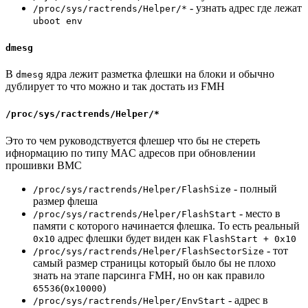
- узнать адрес где лежат
/proc/sys/ractrends/Helper/*
uboot env
dmesg
В
ядра лежит разметка флешки на блоки и обычно
dmesg
дублирует то что можно и так достать из FMH
/proc/sys/ractrends/Helper/*
Это то чем руководствуется флешер что бы не стереть
ифнормацию по типу MAC адресов при обновлении
прошивки BMC
- полный
/proc/sys/ractrends/Helper/FlashSize
размер флеша
- место в
/proc/sys/ractrends/Helper/FlashStart
памяти с которого начинается флешка. То есть реальный
адрес флешки будет виден как
0x10
FlashStart + 0x10
- тот
/proc/sys/ractrends/Helper/FlashSectorSize
самый размер страницы который было бы не плохо
знать на этапе парсинга FMH, но он как правило
(
)
65536
0x10000
- адрес в
/proc/sys/ractrends/Helper/EnvStart