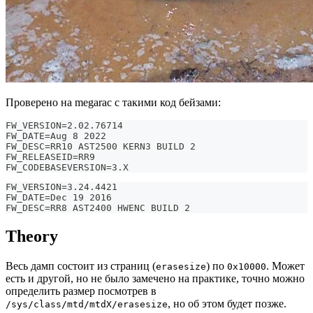
Проверено на megarac с такими код бейзами:
FW_VERSION=2.02.76714
FW_DATE=Aug 8 2022
FW_DESC=RR10 AST2500 KERN3 BUILD 2
FW_RELEASEID=RR9
FW_CODEBASEVERSION=3.X
FW_VERSION=3.24.4421
FW_DATE=Dec 19 2016
FW_DESC=RR8 AST2400 HWENC BUILD 2
Theory
Весь дамп состоит из страниц (
) по
. Может
erasesize
0x10000
есть и другой, но не было замечено на практике, точно можно
определить размер посмотрев в
, но об этом будет позже.
/sys/class/mtd/mtdX/erasesize